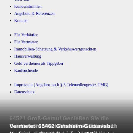
Kundenstimmen
Angebote & Referenzen
Kontakt
Für Verkäufer
Für Vermieter
Immobilien-Schätzung & Verkehrswertgutachten
Hausverwaltung
Geld verdienen als Tippgeber
Kaufsuchende
Impressum (Angaben nach § 5 Telemediengesetz-TMG)
Datenschutz
64521 Groß-Gerau! Genießen Sie die
Aussicht! Klasse 3 Zi. ETW mit Balkon/
Buettelborn-Worfelden! Gute Rendite! 3
Buettelborn-Worfelden! Architektonisch
Vermietet! 65462 Ginsheim-Gutsavsb.!