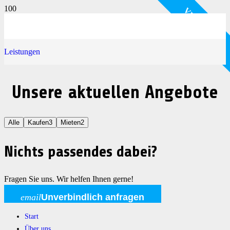
VERMIETET
VERMIETET
KAUF MICH!
KAUF MICH!
KAUF MICH!
Leistungen
Unsere aktuellen Angebote
Alle
Kaufen
3
Mieten
2
Nichts passendes dabei?
Fragen Sie uns. Wir helfen Ihnen gerne!
email
Unverbindlich anfragen
Start
Über uns