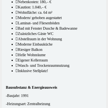
Nebenkosten: 180,– €
Kaution: 1.040,– €
Wohnfläche: ca. 64 m²
Modern/ gehoben augestattet
Laminat- und Fliesenböden
Bad mit Fenster Dusche & Badewanne
Zuästzliches Gäste WC
Abstellraum in der Wohnung
Moderne Einbauküche
Riesiger Balkon
Helle Wohnräume
Eigener Kellerraum
Wasch- und Trockenraumnutzung
Inklusive Stellplatz!
Bausubstanz & Energieausweis
-Baujahr: 1991
-Heizungsart: Zentralheizung