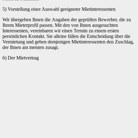
5) Vorstellung einer Auswahl geeigneter Mietinteressenten
Wir übergeben Ihnen die Angaben der geprüften Bewerber, die zu
Ihrem Mieterprofil passen. Mit den von Ihnen ausgesuchten
Interessenten, vereinbaren wir einen Termin zu einem ersten
persönlichen Kontakt. Sie alleine fällen die Entscheidung über die
Vermietung und geben demjenigen Mietinteressenten den Zuschlag,
der Ihnen am meisten zusagt.
6) Der Mietvertrag
Sie erhalten von uns gerne einen Mietvertrag nach dem neuesten
Mietrecht (Basis: Haus & Grund). Durch unsere
Vermittlungstätigkeit im Bereich der Immobilienvermietung ist unser
Wissen über das Mietrecht, durch unsere Fachanwälte,
Weiterbildungen, Seminare und Fachzeitschriften, immer aktuell.
Beim Vertragsabschluss sind wir zugegen und beantworten die
Fragen beider Mietparteien. Auch nach dem Abschluss des
Mietvertrages stehen wir jederzeit zu Ihrer Verfügung.
Die Übergabe Ihrer Mietimmobilie
Auf Wunsch übernehmen wir die Übergabe Ihrer Wohnung oder
Ihres Hauses an die neuen Mieter. Dabei erstellen wir Ihnen