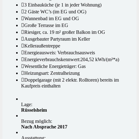
3 Einbauküche (je 1 in jeder Wohnung)
2 Gäste WC’s (im EG und OG)
Wannenbad im EG und OG
Große Terrasse im EG
Riesiger, ca. 19 m² großer Balkon im OG
Ausgebauter Partyraum im Keller
Kelleraußentreppe
Energieausweis: Verbrauchsausweis
Energieverbrauchskennwert:204,52 kWh/(m²*a)
Wesentliche Energieträger: Gas
Heizungsart: Zentralheizung
Doppelgarage (mit 2 elektr. Rolltoren) bereits im
Kaufpreis einthalten
Lage:
Rüsselsheim
Bezug möglich:
Nach Absprache 2017
Ausstattung: