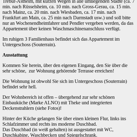
Trebur-Astheim, mit kurzen Wegen in alle umliegenden Städte (ca. 7
min. nach Rüsselsheim, ca. 10 min. nach Gross-Gerau, ca. 15 min.
nach Mainz, ca. 20 min. nach Wiesbaden, ca. 17 min. nach
Frankfurt am Main, ca. 25 min nach Darmstadt usw.) und soll bitte
nur an Wochenendheimfahrer und Pendler vergeben werden, da das
Appartement über keinen Waschmaschinenanschluss verfügt.
Im ruhigen 3 Familienhaus befindet sich das Appartement im
Untergeschoss (Souterrain).
Ausstattung
Kommen Sie herein, über den eigenen Eingang, den Sie über die
sehr schöne, zur Wohnung gehörende Terrasse erreichen!
Die Wohnung ist obwohl Sie sich im Untergeschoss (Souterrain)
befindet sehr hell.
Der Wohnbereich ist offen – übergehend zur sehr schönen
Einbauküche (Marke ALNO) mit Theke und integrierten
Deckenstrahlern (siehe Fotos)!
Hinter der Küche gelangen Sie über einen kleinen Flur, links ins
Schlafzimmer und rechts ins moderne Duschbad.
Das Duschbad (in weiß gehalten) ist ausgestattet mit WC,
Duschkabine, Waschbecken und Spiegelschrank.