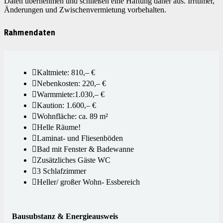
Daten übernehmen und schließen eine Haftung daher aus. Irrtümer,
Änderungen und Zwischenvermietung vorbehalten.
Rahmendaten
Kaltmiete: 810,– €
Nebenkosten: 220,– €
Warmmiete:1.030,– €
Kaution: 1.600,– €
Wohnfläche: ca. 89 m²
Helle Räume!
Laminat- und Fliesenböden
Bad mit Fenster & Badewanne
Zusätzliches Gäste WC
3 Schlafzimmer
Heller/ großer Wohn- Essbereich
Bausubstanz & Energieausweis